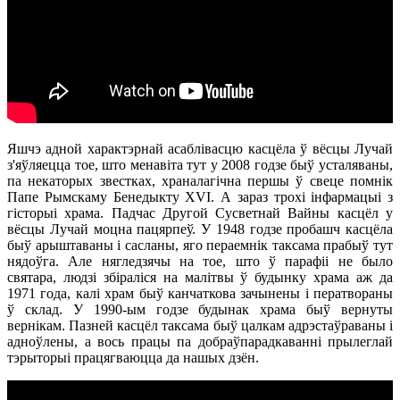
Яшчэ адной характэрнай асаблівасцю касцёла ў вёсцы Лучай
з'яўляецца тое, што менавіта тут у 2008 годзе быў усталяваны,
па некаторых звестках, храналагічна першы ў свеце помнік
Папе Рымскаму Бенедыкту XVI. А зараз трохі інфармацыі з
гісторыі храма. Падчас Другой Сусветнай Вайны касцёл у
вёсцы Лучай моцна пацярпеў. У 1948 годзе пробашч касцёла
быў арыштаваны і сасланы, яго пераемнік таксама прабыў тут
нядоўга. Але нягледзячы на тое, што ў парафіі не было
святара, людзі збіраліся на малітвы ў будынку храма аж да
1971 года, калі храм быў канчаткова зачынены і ператвораны
ў склад. У 1990-ым годзе будынак храма быў вернуты
вернікам. Пазней касцёл таксама быў цалкам адрэстаўраваны і
адноўлены, а вось працы па добраўпарадкаванні прылеглай
тэрыторыі працягваюцца да нашых дзён.