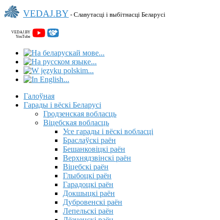
VEDAJ.BY
- Славутасці і выбітнасці Беларусі
VEDAJ.BY
YouTube
Галоўная
Гарады і вёскі Беларусі
Гродзенская вобласць
Віцебская вобласць
Усе гарады і вёскі вобласці
Браслаўскі раён
Бешанковіцкі раён
Верхнядзвінскі раён
Віцебскі раён
Глыбоцкі раён
Гарадоцкі раён
Докшыцкі раён
Дубровенскі раён
Лепельскі раён
Лёзненскі раён