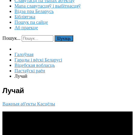
Славутасці па тыпах аб'ектаў
Мапа славутасцяў і выбітнасцяў
Відэа пра Беларусь
Бібліятэка
Пошук па сайце
Аб праекце
Пошук...
Шукаць
Галоўная
Гарады і вёскі Беларусі
Віцебская вобласць
Пастаўскі раён
Лучай
Лучай
Важныя аб'екты
Касцёлы