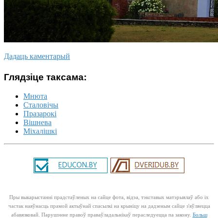
Дадаць каментарый
Глядзіце таксама:
Мнюта
Сталовічы
Празарокі
Вішнева
Міхалішкі
Пры выкарыстанні прадстаўленых на сайце фота, відэа, тэкставых матэрыялаў або іх
частак наяўнасць прамой актыўнай спасылкі на крыніцу на дадзеным сайце з'яўляецца
абавязковай. Парушэнне правоў праваўладальнікаў пераследуецца па закону.
Больш