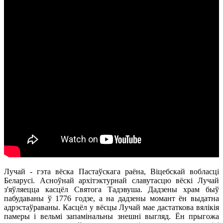
Лучай - гэта вёска Пастаўскага раёна, Віцебскай вобласці
Беларусі. Асноўнай архітэктурнай славутасцю вёскі Лучай
з'яўляецца касцёл Святога Тадэвуша. Дадзены храм быў
пабудаваны ў 1776 годзе, а на дадзены момант ён выдатна
адрэстаўраваны. Касцёл у вёсцы Лучай мае дастаткова вялікія
памеры і вельмі запамінальны знешні выгляд. Ён прыгожа