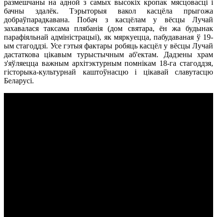
размешчаны на адной з самых высокіх кропак мясцовасці і
бачны здалёк. Тэрыторыя вакол касцёла прыгожа
добраўпарадкавана. Побач з касцёлам у вёсцы Лучай
захавалася таксама плябанія (дом святара, ён жа будынак
парафіяльнай адміністрацыі), як мяркуецца, пабудаваная ў 19-
ым стагоддзі. Усе гэтыя фактары робяць касцёл у вёсцы Лучай
дастаткова цікавым турыстычным аб'ектам. Дадзены храм
з'яўляецца важным архітэктурным помнікам 18-га стагоддзя,
гісторыка-культурнай каштоўнасцю і цікавай славутасцю
Беларусі.