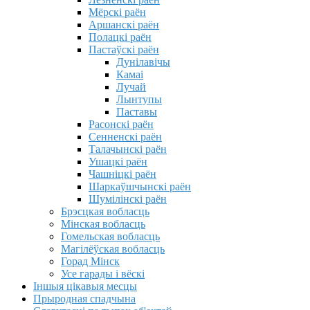
Мёрскі раён
Аршанскі раён
Полацкі раён
Пастаўскі раён
Дунілавічы
Камаі
Лучай
Лынтупы
Паставы
Расонскі раён
Сенненскі раён
Талачынскі раён
Ушацкі раён
Чашніцкі раён
Шаркаўшчынскі раён
Шумілінскі раён
Брэсцкая вобласць
Мінская вобласць
Гомельская вобласць
Магілёўская вобласць
Горад Мінск
Усе гарады і вёскі
Іншыя цікавыя месцы
Прыродная спадчына