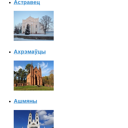
Астравец
Ахрэмаўцы
Ашмяны