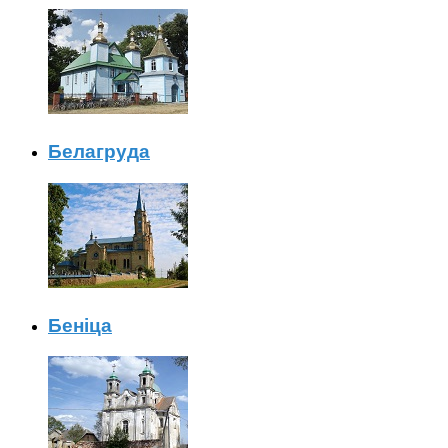
Белагруда
Беніца