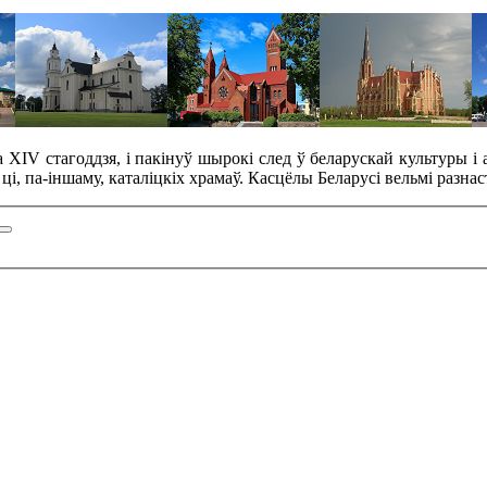
XIV стагоддзя, і пакінуў шырокі след ў беларускай культуры і 
і, па-іншаму, каталіцкіх храмаў. Касцёлы Беларусі вельмі разна