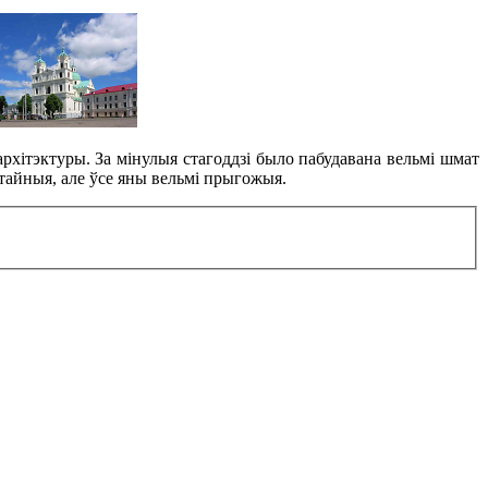
архітэктуры. За мінулыя стагоддзі было пабудавана вельмі шмат
стайныя, але ўсе яны вельмі прыгожыя.