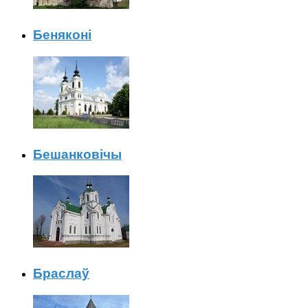
Беняконі
Бешанковічы
Браслаў