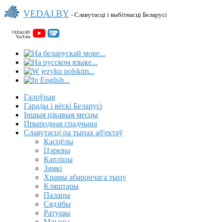
VEDAJ.BY
- Славутасці і выбітнасці Беларусі
VEDAJ.BY
YouTube
Галоўная
Гарады і вёскі Беларусі
Іншыя цікавыя месцы
Прыродная спадчына
Славутасці па тыпах аб'ектаў
Касцёлы
Цэрквы
Капліцы
Замкі
Храмы абарончага тыпу
Кляштары
Палацы
Сядзібы
Ратушы
Млыны