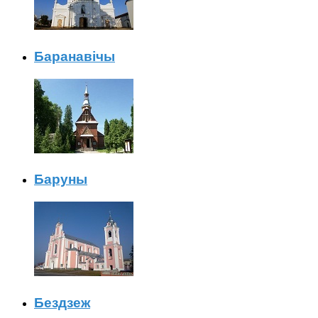
Баранавічы
Баруны
Бездзеж