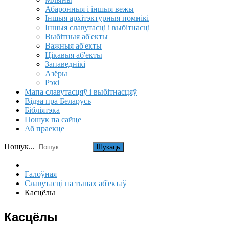
Абаронныя і іншыя вежы
Іншыя архітэктурныя помнікі
Іншыя славутасці і выбітнасці
Выбітныя аб'екты
Важныя аб'екты
Цікавыя аб'екты
Запаведнікі
Азёры
Рэкі
Мапа славутасцяў і выбітнасцяў
Відэа пра Беларусь
Бібліятэка
Пошук па сайце
Аб праекце
Пошук...
Шукаць
Галоўная
Славутасці па тыпах аб'ектаў
Касцёлы
Касцёлы