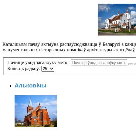
Каталіцызм пачаў актыўна распаўсюджвацца ў Беларусі з канца 
манументальных гістарычных помнікаў архітэктуры - касцёлаў, ц
Пачніце ўвод загалоўку меткі
Коль-ць радкоў:
Альковічы