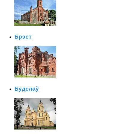
Брэст
Будслаў