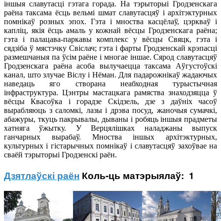
іншыя славутасці гэтага горада. На тэрыторыі Гродзенскага
раёна таксама ёсць вельмі шмат славутасцяў і архітэктурных
помнікаў розных эпох. Гэта і мноства касцёлаў, цэркваў і
капліц, якія ёсць амаль у кожнай вёсцы Гродзенскага раёна;
гэта і палацава-паркавы комплекс у вёсцы Свяцк, гэта і
сядзіба ў мястэчку Свіслач; гэта і фарты Гродзенскай крэпасці
размешчаныя па ўсім раёне і многае іншае. Сярод славутасцяў
Гродзенскага раёна асоба вылучаецца таксама Аўгустоўскі
канал, што злучае Віслу і Нёман. Для падарожнікаў жадаючых
наведаць яго створана неабходная турыстычная
інфраструктура. Цэнтры мастацкага рамяства знаходзяцца ў
вёсцы Квасоўка і горадзе Скідзель, дзе з даўніх часоў
вырабляюць з саломкі, лазы і дрэва посуд, жаночыя сумачкі,
абажуры, ткуць пакрывалы, дываны і робяць іншыя прадметы
хатняга ўжытку. У Верцялішках наладжаны выпуск
ганчарных вырабаў. Мноства іншых архітэктурных,
культурных і гістарычных помнікаў і славутасцяў захоўвае на
сваёй тэрыторыі Гродзенскі раён.
Дзятлаўскі раён
Коль-ць матэрыялаў: 1