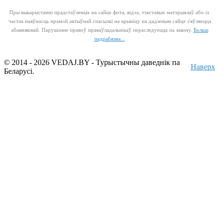
Пры выкарыстанні прадстаўленых на сайце фота, відэа, тэкставых матэрыялаў або іх
частак наяўнасць прамой актыўнай спасылкі на крыніцу на дадзеным сайце з'яўляецца
абавязковай. Парушэнне правоў праваўладальнікаў пераследуецца па закону.
Больш
падрабязна...
© 2014 - 2026 VEDAJ.BY - Турыстычны даведнік па
Наверх
Беларусі.