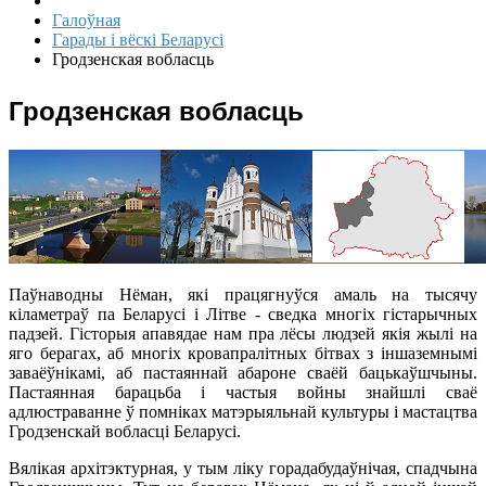
Галоўная
Гарады і вёскі Беларусі
Гродзенская вобласць
Гродзенская вобласць
Паўнаводны Нёман, які працягнуўся амаль на тысячу
кіламетраў па Беларусі і Літве - сведка многіх гістарычных
падзей. Гісторыя апавядае нам пра лёсы людзей якія жылі на
яго берагах, аб многіх кровапралітных бітвах з іншаземнымі
заваёўнікамі, аб пастаяннай абароне сваёй бацькаўшчыны.
Пастаянная барацьба і частыя войны знайшлі сваё
адлюстраванне ў помніках матэрыяльнай культуры і мастацтва
Гродзенскай вобласці Беларусі.
Вялікая архітэктурная, у тым ліку горадабудаўнічая, спадчына