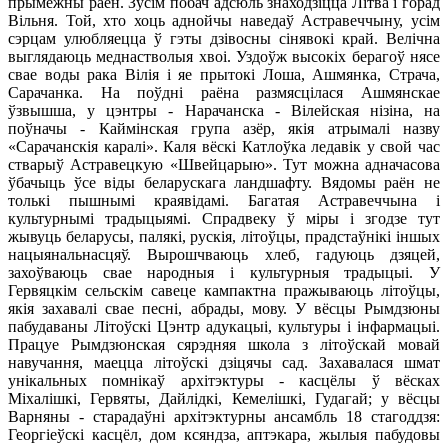
прымежны раён. Зусім побач адсюль знаходзіцца Літва і горад
Вільня. Той, хто хоць аднойчы наведаў Астравеччыну, усім
сэрцам улюбляецца ў гэты дзівосны сінявокі край. Велічна
выглядаюць меднастволыя хвоі. Уздоўж высокіх берагоў нясе
свае воды рака Вілія і яе прытокі Лоша, Ашмянка, Страча,
Сарачанка. На поўдні раёна размясцілася Ашмянскае
ўзвышша, у цэнтры - Нарачанска - Вілейская нізіна, на
поўначы - Каймінская група азёр, якія атрымалі назву
«Сарачанскія каралі». Каля вёскі Катлоўка ледавік у свой ​​час
стварыў Астравецкую «Швейцарыю». Тут можна адначасова
ўбачыць ўсе віды беларускага ландшафту. Вядомы раён не
толькі пышнымі краявідамі. Багатая Астравеччына і
культурнымі традыцыямі. Спрадвеку ў міры і згодзе тут
жывуць беларусы, палякі, рускія, літоўцы, прадстаўнікі іншых
нацыянальнасцяў. Вырошчваюць хлеб, гадуюць дзяцей,
захоўваюць свае народныя і культурныя традыцыі. У
Гервяцкім сельскім савеце кампактна пражываюць літоўцы,
якія захавалі свае песні, абрады, мову. У вёсцы Рымдзюны
пабудаваны Літоўскі Цэнтр адукацыі, культуры і інфармацыі.
Працуе Рымдзюнская сярэдняя школа з літоўскай мовай
навучання, маецца літоўскі дзіцячы сад. Захавалася шмат
унікальных помнікаў архітэктуры - касцёлы ў вёсках
Міхалішкі, Гервяты, Дайлідкі, Кемелішкі, Гудагай; у вёсцы
Варняны - старадаўні архітэктурны ансамбль 18 стагоддзя:
Георгіеўскі касцёл, дом ксяндза, аптэкара, жылыя пабудовы