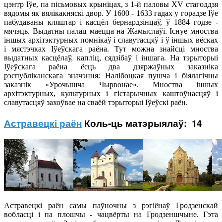
цэнтр Іўе, па пісьмовых крыніцах, з 1-й паловы XV стагоддзя
вядомы як вялікакняскі двор. У 1600 - 1633 гадах у горадзе Іўе
пабудаваны кляштар і касцёл бернардзінцаў, ў 1884 годзе -
мячэць. Выдатны палац маецца на Жамыслаўі. Існуе мноства
іншых архітэктурных помнікаў і славутасцяў і ў іншых вёсках
і мястэчках Іўеўскага раёна. Тут можна знайсці мноства
выдатных касцёлаў, капліц, сядзібаў і іншага. На тэрыторыі
Іўеўскага раёна ёсць два дзяржаўных заказніка
рэспубліканскага значэння: Налібоцкая пушча і біялагічны
заказнік «Урочышча Чырвонае». Мноства іншых
архітэктурных, культурных і гістарычных каштоўнасцяў і
славутасцяў захоўвае на сваёй тэрыторыі Іўеўскі раён.
Астравецкі раён
Коль-ць матэрыялаў: 14
Астравецкі раён самы паўночны з рэгіёнаў Гродзенскай
вобласці і па плошчы - чацвёрты на Гродзеншчыне. Гэта