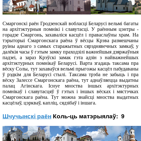
Смаргонскі раён Гродзенскай вобласці Беларусі вельмі багаты
на архітэктурныя помнікі і славутасці. У раённым цэнтры -
горадзе Смаргонь, захаваліся касцёл і праваслаўны храм. На
тэрыторыі Смаргонскага раёна ў вёсцы Крэва размешчаны
руіны аднаго з самых старажытных сярэднявечных замкаў, у
далёкія часы ў гэтым замку праходзілі важнейшыя дзяржаўныя
падзеі, а зараз Крэўскі замак гэта адзін з найважнейшых
архітэктурных помнікаў Беларусі. Варта згадаць таксама пра
вёску Солы, тут захаваўся вельмі прыгожы касцёл пабудаваны
ў рэдкім для Беларусі стылі. Таксама трэба не забыць і пра
вёску Залессе Смаргонскага раёна, тут аднаўляецца выдатны
палац Агінскага. Існуе мноства іншых архітэктурных
помнікаў і славутасцяў ў гэтых і іншых вёсках і мястэчках
Смаргонскага раёна. Тут можна знайсці мноства выдатных
касцёлаў, цэркваў, капліц, сядзібаў і іншага.
Шчучынскі раён
Коль-ць матэрыялаў: 9