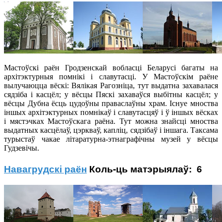
Мастоўскі раён Гродзенскай вобласці Беларусі багаты на
архітэктурныя помнікі і славутасці. У Мастоўскім раёне
вылучаюцца вёскі: Вялікая Рагозніца, тут выдатна захавалася
сядзіба і касцёл; у вёсцы Пяскі захаваўся выбітны касцёл; у
вёсцы Дубна ёсць цудоўны праваслаўны храм. Існуе мноства
іншых архітэктурных помнікаў і славутасцяў і ў іншых вёсках
і мястэчках Мастоўскага раёна. Тут можна знайсці мноства
выдатных касцёлаў, цэркваў, капліц, сядзібаў і іншага. Таксама
турыстаў чакае літаратурна-этнаграфічны музей у вёсцы
Гудзевічы.
Навагрудскі раён
Коль-ць матэрыялаў: 6