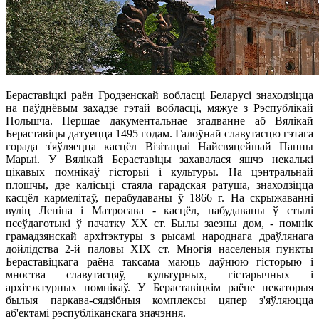
Бераставіцкі раён Гродзенскай вобласці Беларусі знаходзіцца
на паўднёвым захадзе гэтай вобласці, мяжуе з Рэспублікай
Польшча. Першае дакументальнае згадванне аб Вялікай
Бераставіцы датуецца 1495 годам. Галоўнай славутасцю гэтага
горада з'яўляецца касцёл Візітацыі Найсвяцейшай Панны
Марыі. У Вялікай Бераставіцы захавалася яшчэ некалькі
цікавых помнікаў гісторыі і культуры. На цэнтральнай
плошчы, дзе калісьці стаяла гарадская ратуша, знаходзіцца
касцёл кармелітаў, перабудаваны ў 1866 г. На скрыжаванні
вуліц Леніна і Матросава - касцёл, пабудаваны ў стылі
псеўдаготыкі ў пачатку XX ст. Былы заезны дом, - помнік
грамадзянскай архітэктуры з рысамі народнага драўлянага
дойлідства 2-й паловы XIX ст. Многія населеныя пункты
Бераставіцкага раёна таксама маюць даўнюю гісторыю і
мноства славутасцяў, культурных, гістарычных і
архітэктурных помнікаў. У Бераставіцкім раёне некаторыя
былыя паркава-сядзібныя комплексы цяпер з'яўляюцца
аб'ектамі рэспубліканскага значэння.