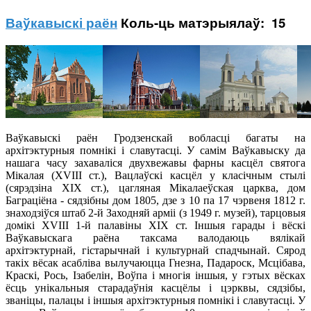
Ваўкавыскі раён
Коль-ць матэрыялаў: 15
Ваўкавыскі раён Гродзенскай вобласці багаты на
архітэктурныя помнікі і славутасці. У самім Ваўкавыску да
нашага часу захаваліся двухвежавы фарны касцёл святога
Мікалая (XVIII ст.), Вацлаўскі касцёл у класічным стылі
(сярэдзіна XIX ст.), цагляная Мікалаеўская царква, дом
Баграціёна - сядзібны дом 1805, дзе з 10 па 17 чэрвеня 1812 г.
знаходзіўся штаб 2-й Заходняй арміі (з 1949 г. музей), тарцовыя
домікі XVIII 1-й палавіны XIX ст. Іншыя гарады і вёскі
Ваўкавыскага раёна таксама валодаюць вялікай
архітэктурнай, гістарычнай і культурнай спадчынай. Сярод
такіх вёсак асабліва вылучаюцца Гнезна, Падароск, Мсцібава,
Краскі, Рось, Ізабелін, Воўпа і многія іншыя, у гэтых вёсках
ёсць унікальныя старадаўнія касцёлы і цэрквы, сядзібы,
званіцы, палацы і іншыя архітэктурныя помнікі і славутасці. У