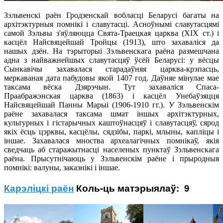
Зэльвенскі раён Гродзенскай вобласці Беларусі багаты на
архітэктурныя помнікі і славутасці. Асноўнымі славутасцямі
самой Зэльвы з'яўляюцца Свята-Траецкая царква (XIX ст.) і
касцёл Найсвяцейшай Тройцы (1913), што захаваліся да
нашых дзён. На тэрыторыі Зэльвенскага раёна размешчана
адна з найважнейшых славутасцяў ўсёй Беларусі: у вёсцы
Сынкавічы захавалася старадаўняя царква-крэпасць,
меркаваная дата пабудовы якой 1407 год. Даўняе мінулае мае
таксама вёска Дзярэчын. Тут захаваліся Спаса-
Праабражэнская царква (1863) і касцёл Унебаўзяцця
Найсвяцейшай Панны Марыі (1906-1910 гг.). У Зэльвенскім
раёне захавалася таксама шмат іншых архітэктурных,
культурных і гістарычных каштоўнасцяў і славутасцяў, сярод
якіх ёсць цэрквы, касцёлы, сядзібы, паркі, млыны, капліцы і
іншае. Захавалася мноства археалагічных помнікаў, якія
сведчаць аб старажытнасці населеных пунктаў Зэльвенскага
раёна. Прысутнічаюць у Зэльвенскім раёне і прыродныя
помнікі: валуны, заказнікі і іншае.
Карэліцкі раён
Коль-ць матэрыялаў: 9