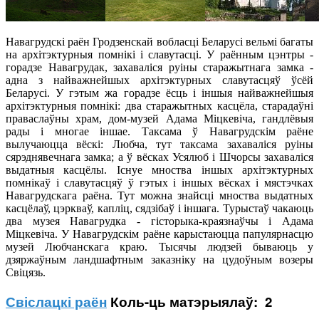
Навагрудскі раён Гродзенскай вобласці Беларусі вельмі багаты
на архітэктурныя помнікі і славутасці. У раённым цэнтры -
горадзе Навагрудак, захаваліся руіны старажытнага замка -
адна з найважнейшых архітэктурных славутасцяў ўсёй
Беларусі. У гэтым жа горадзе ёсць і іншыя найважнейшыя
архітэктурныя помнікі: два старажытных касцёла, старадаўні
праваслаўны храм, дом-музей Адама Міцкевіча, гандлёвыя
рады і многае іншае. Таксама ў Навагрудскім раёне
вылучаюцца вёскі: Любча, тут таксама захаваліся руіны
сярэднявечнага замка; а ў вёсках Усялюб і Шчорсы захаваліся
выдатныя касцёлы. Існуе мноства іншых архітэктурных
помнікаў і славутасцяў ў гэтых і іншых вёсках і мястэчках
Навагрудскага раёна. Тут можна знайсці мноства выдатных
касцёлаў, цэркваў, капліц, сядзібаў і іншага. Турыстаў чакаюць
два музея Навагрудка - гісторыка-краязнаўчы і Адама
Міцкевіча. У Навагрудскім раёне карыстаюцца папулярнасцю
музей Любчанскага краю. Тысячы людзей бываюць у
дзяржаўным ландшафтным заказніку на цудоўным возеры
Свіцязь.
Свіслацкі раён
Коль-ць матэрыялаў: 2