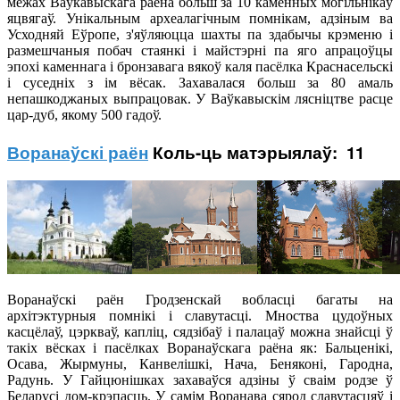
межах Ваўкавыскага раёна больш за 10 каменных могільнікаў
яцвягаў. Унікальным археалагічным помнікам, адзіным ва
Усходняй Еўропе, з'яўляюцца шахты па здабычы крэменю і
размешчаныя побач стаянкі і майстэрні па яго апрацоўцы
эпохі каменнага і бронзавага вякоў каля пасёлка Краснасельскі
і суседніх з ім вёсак. Захавалася больш за 80 амаль
непашкоджаных выпрацовак. У Ваўкавыскім лясніцтве расце
цар-дуб, якому 500 гадоў.
Воранаўскі раён
Коль-ць матэрыялаў: 11
Воранаўскі раён Гродзенскай вобласці багаты на
архітэктурныя помнікі і славутасці. Мноства цудоўных
касцёлаў, цэркваў, капліц, сядзібаў і палацаў можна знайсці ў
такіх вёсках і пасёлках Воранаўскага раёна як: Бальценікі,
Осава, Жырмуны, Канвелішкі, Нача, Беняконі, Гародна,
Радунь. У Гайцюнішках захаваўся адзіны ў сваім родзе ў
Беларусі дом-крэпасць. У самім Воранава сярод славутасцяў і