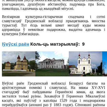
улагоджаную, душэўную абстаноўку, падумаць пра Бога,
памаліцца, і адпачыць ад жыццёвай мітусні.
Велізарная культурна-гістарычная спадчына і сотні
славутасцяў Гродзенскай вобласці прыцягваюць мноства
турыстаў. Тут ёсць вельмі шмат месцаў куды можна
адправіцца ў невялікае падарожжа, выдатна адпачыць і
культурна ўзбагаціцца.
Іўеўскі раён
Коль-ць матэрыялаў: 9
Іўеўскі раён Гродзенскай вобласці Беларусі багаты на
архітэктурныя помнікі і славутасці. На мяжы XV-XVI
стагоддзяў быў пабудаваны Геранёнскі замак, ад якога
засталіся толькі руіны. Захаваўся ў Гераненах Мікалаеўскі
касцёл, які паўстаў з капліцы 1529 года і неаднаразова
перабудоўваўся (апошні раз ў 1883 годзе). Сённяшні раённы