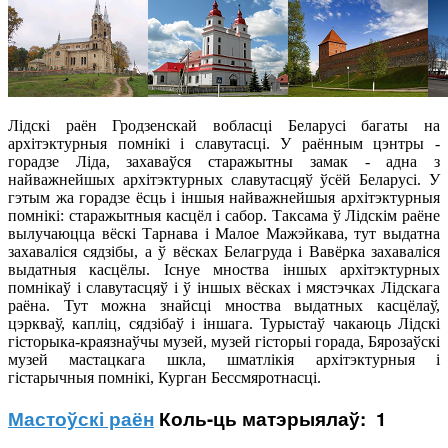
Лідскі раён Гродзенскай вобласці Беларусі багаты на
архітэктурныя помнікі і славутасці. У раённым цэнтры -
горадзе Ліда, захаваўся старажытны замак - адна з
найважнейшых архітэктурных славутасцяў ўсёй Беларусі. У
гэтым жа горадзе ёсць і іншыя найважнейшыя архітэктурныя
помнікі: старажытныя касцёл і сабор. Таксама ў Лідскім раёне
вылучаюцца вёскі Тарнава і Малое Мажэйкава, тут выдатна
захаваліся сядзібы, а ў вёсках Белагруда і Вавёрка захаваліся
выдатныя касцёлы. Існуе мноства іншых архітэктурных
помнікаў і славутасцяў і ў іншых вёсках і мястэчках Лідскага
раёна. Тут можна знайсці мноства выдатных касцёлаў,
цэркваў, капліц, сядзібаў і іншага. Турыстаў чакаюць Лідскі
гісторыка-краязнаўчы музей, музей гісторыі горада, Бярозаўскі
музей мастацкага шкла, шматлікія архітэктурныя і
гістарычныя помнікі, Курган Бессмяротнасці.
Мастоўскі раён
Коль-ць матэрыялаў: 1