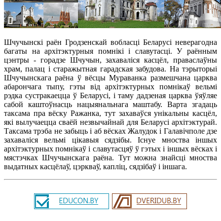
Шчучынскі раён Гродзенскай вобласці Беларусі неверагодна
багаты на архітэктурныя помнікі і славутасці. У раённым
цэнтры - горадзе Шчучын, захаваліся касцёл, праваслаўны
храм, палац і старажытная гарадская забудова. На тэрыторыі
Шчучынскага раёна ў вёсцы Мураванка размешчана царква
абарончага тыпу, гэты від архітэктурных помнікаў вельмі
рэдка сустракаецца ў Беларусі, і таму дадзеная царква ўяўляе
сабой каштоўнасць нацыянальнага маштабу. Варта згадаць
таксама пра вёску Ражанка, тут захаваўся унікальны касцёл,
які вылучаецца сваёй незвычайнай для Беларусі архітэктурай.
Таксама трэба не забыць і аб вёсках Жалудок і Галавічполе дзе
захаваліся вельмі цікавыя сядзібы. Існуе мноства іншых
архітэктурных помнікаў і славутасцяў ў гэтых і іншых вёсках і
мястэчках Шчучынскага раёна. Тут можна знайсці мноства
выдатных касцёлаў, цэркваў, капліц, сядзібаў і іншага.