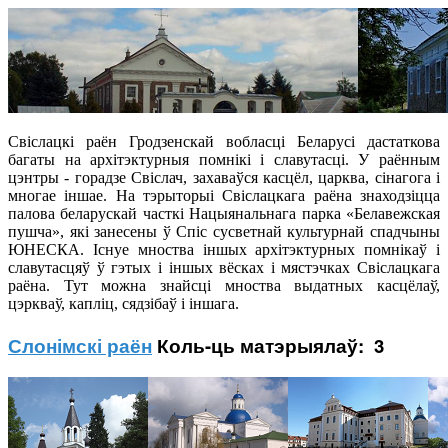
Свіслацкі раён Гродзенскай вобласці Беларусі дастаткова
багаты на архітэктурныя помнікі і славутасці. У раённым
цэнтры - горадзе Свіслач, захаваўся касцёл, царква, сінагога і
многае іншае. На тэрыторыі Свіслацкага раёна знаходзіцца
палова беларускай часткі Нацыянальнага парка «Белавежская
пушча», які занесены ў Спіс сусветнай культурнай спадчыны
ЮНЕСКА. Існуе мноства іншых архітэктурных помнікаў і
славутасцяў ў гэтых і іншых вёсках і мястэчках Свіслацкага
раёна. Тут можна знайсці мноства выдатных касцёлаў,
цэркваў, капліц, сядзібаў і іншага.
Слонімскі раён
Коль-ць матэрыялаў: 3