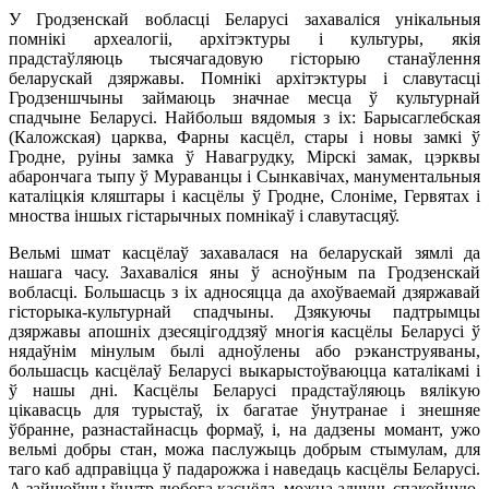
У Гродзенскай вобласці Беларусі захаваліся унікальныя
помнікі археалогіі, архітэктуры і культуры, якія
прадстаўляюць тысячагадовую гісторыю станаўлення
беларускай дзяржавы. Помнікі архітэктуры і славутасці
Гродзеншчыны займаюць значнае месца ў культурнай
спадчыне Беларусі. Найбольш вядомыя з іх: Барысаглебская
(Каложская) царква, Фарны касцёл, стары і новы замкі ў
Гродне, руіны замка ў Навагрудку, Мірскі замак, цэрквы
абарончага тыпу ў Мураванцы і Сынкавічах, манументальныя
каталіцкія кляштары і касцёлы ў Гродне, Слоніме, Гервятах і
мноства іншых гістарычных помнікаў і славутасцяў.
Вельмі шмат касцёлаў захавалася на беларускай зямлі да
нашага часу. Захаваліся яны ў асноўным па Гродзенскай
вобласці. Большасць з іх адносяцца да ахоўваемай дзяржавай
гісторыка-культурнай спадчыны. Дзякуючы падтрымцы
дзяржавы апошніх дзесяцігоддзяў многія касцёлы Беларусі ў
нядаўнім мінулым былі адноўлены або рэканструяваны,
большасць касцёлаў Беларусі выкарыстоўваюцца каталікамі і
ў нашы дні. Касцёлы Беларусі прадстаўляюць вялікую
цікавасць для турыстаў, іх багатае ўнутранае і знешняе
ўбранне, разнастайнасць формаў, і, на дадзены момант, ужо
вельмі добры стан, можа паслужыць добрым стымулам, для
таго каб адправіцца ў падарожжа і наведаць касцёлы Беларусі.
А зайшоўшы ўнутр любога касцёла, можна адчуць спакойную,