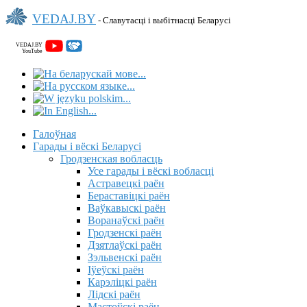
VEDAJ.BY
- Славутасці і выбітнасці Беларусі
VEDAJ.BY
YouTube
Галоўная
Гарады і вёскі Беларусі
Гродзенская вобласць
Усе гарады і вёскі вобласці
Астравецкі раён
Бераставіцкі раён
Ваўкавыскі раён
Воранаўскі раён
Гродзенскі раён
Дзятлаўскі раён
Зэльвенскі раён
Іўеўскі раён
Карэліцкі раён
Лідскі раён
Мастоўскі раён