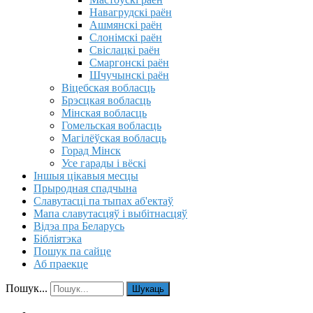
Навагрудскі раён
Ашмянскі раён
Слонімскі раён
Свіслацкі раён
Смаргонскі раён
Шчучынскі раён
Віцебская вобласць
Брэсцкая вобласць
Мінская вобласць
Гомельская вобласць
Магілёўская вобласць
Горад Мінск
Усе гарады і вёскі
Іншыя цікавыя месцы
Прыродная спадчына
Славутасці па тыпах аб'ектаў
Мапа славутасцяў і выбітнасцяў
Відэа пра Беларусь
Бібліятэка
Пошук па сайце
Аб праекце
Пошук...
Шукаць