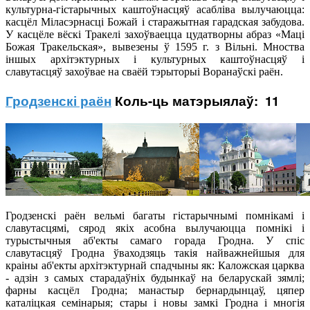
культурна-гістарычных каштоўнасцяў асабліва вылучаюцца:
касцёл Міласэрнасці Божай і старажытная гарадская забудова.
У касцёле вёскі Тракелі захоўваецца цудатворны абраз «Маці
Божая Тракельская», вывезены ў 1595 г. з Вільні. Мноства
іншых архітэктурных і культурных каштоўнасцяў і
славутасцяў захоўвае на сваёй тэрыторыі Воранаўскі раён.
Гродзенскі раён
Коль-ць матэрыялаў: 11
Гродзенскі раён вельмі багаты гістарычнымі помнікамі і
славутасцямі, сярод якіх асобна вылучаюцца помнікі і
турыстычныя аб'екты самаго горада Гродна. У спіс
славутасцяў Гродна ўваходзяць такія найважнейшыя для
краіны аб'екты архітэктурнай спадчыны як: Каложская царква
- адзін з самых старадаўніх будынкаў на беларускай зямлі;
фарны касцёл Гродна; манастыр бернардынцаў, цяпер
каталіцкая семінарыя; стары і новы замкі Гродна і многія