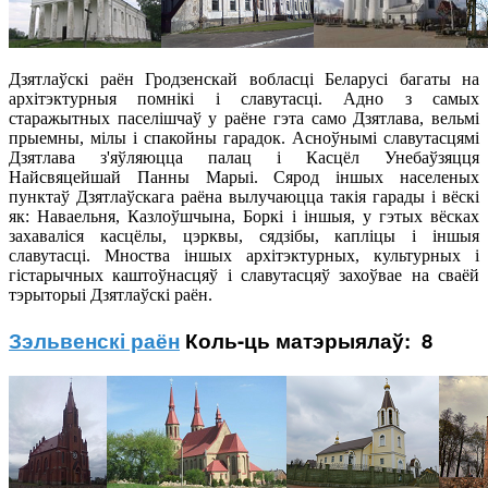
Дзятлаўскі раён Гродзенскай вобласці Беларусі багаты на
архітэктурныя помнікі і славутасці. Адно з самых
старажытных паселішчаў у раёне гэта само Дзятлава, вельмі
прыемны, мілы і спакойны гарадок. Асноўнымі славутасцямі
Дзятлава з'яўляюцца палац і Касцёл Унебаўзяцця
Найсвяцейшай Панны Марыі. Сярод іншых населеных
пунктаў Дзятлаўскага раёна вылучаюцца такія гарады і вёскі
як: Наваельня, Казлоўшчына, Боркі і іншыя, у гэтых вёсках
захаваліся касцёлы, цэрквы, сядзібы, капліцы і іншыя
славутасці. Мноства іншых архітэктурных, культурных і
гістарычных каштоўнасцяў і славутасцяў захоўвае на сваёй
тэрыторыі Дзятлаўскі раён.
Зэльвенскі раён
Коль-ць матэрыялаў: 8