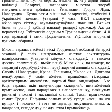
Гродзеншчыны. Тут на берагах Нёмана, як ні ў адной іншай
вобласці Беларусі, захавалася мноства твораў
манументальнага дойлідства. Ўмацаванні Гродна, Ліды,
Навагрудка і Крэва разам з іншымі беларускімі, літоўскімі і
ўкраінскімі замкамі ўтварылі ў часы ВКЛ цэласную
абарончую сістэму агульнадзяржаўнага значэння. Вялікая
была яе роля ў адбіцці нападаў рыцараў-крыжакоў. Аж да
перамогі над Тэўтонскім ордэнам у Грунвальдскай бітве 1410
года крэпасці і замкі Гродзеншчыны з'яўляліся апорнымі
пунктамі абароны.
Многія гарады, пасёлкі і вёскі Гродзенскай вобласці Беларусі
захавалі ў сваіх цэнтральных частках архітэктурна-
планіровачныя ўтварэнні мінулых стагоддзяў, а таксама
дзесяткі славутасцяў і выбітнасцяў. Многіх з іх, на шчасце, не
закранулі горадабудаўнічыя пераўтварэнні апошніх стагоддзяў.
Слонім і Навагрудак, Крэва і Гальшаны, Жыровічы і Дзятлава
непаўторныя ў сваім абліччы, прывабныя гісторыка-
архітэктурнымі ансамблямі, вартымі ўвагі ландшафтамі. Але
ёсць гарады, якія вылучаюцца складанай, шматаблічнай
прыгажосцю, якая нарадзілася з напластаванняў, пакінутых
рознымі эпохамі і мастацкімі стылямі. Такая прыгажосць
самога Гродна. Пабудовы розных часоў суседнічаюць на яго
вуліцах і плошчах, і гэта не здаецца несумяшчальным, а,
наадварот, складае дзіўнае адзінства і прывабнасць.