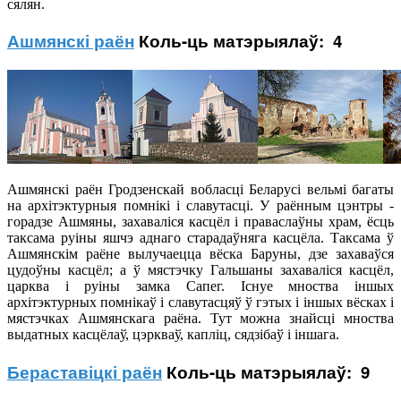
сялян.
Ашмянскі раён
Коль-ць матэрыялаў: 4
Ашмянскі раён Гродзенскай вобласці Беларусі вельмі багаты
на архітэктурныя помнікі і славутасці. У раённым цэнтры -
горадзе Ашмяны, захаваліся касцёл і праваслаўны храм, ёсць
таксама руіны яшчэ аднаго старадаўняга касцёла. Таксама ў
Ашмянскім раёне вылучаецца вёска Баруны, дзе захаваўся
цудоўны касцёл; а ў мястэчку Гальшаны захаваліся касцёл,
царква і руіны замка Сапег. Існуе мноства іншых
архітэктурных помнікаў і славутасцяў ў гэтых і іншых вёсках і
мястэчках Ашмянскага раёна. Тут можна знайсці мноства
выдатных касцёлаў, цэркваў, капліц, сядзібаў і іншага.
Бераставіцкі раён
Коль-ць матэрыялаў: 9