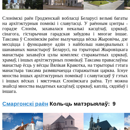
Слонімскі раён Гродзенскай вобласці Беларусі вельмі багаты
на архітэктурныя помнікі і славутасці. У раённым цэнтры -
горадзе Слонім, захавалася некалькі касцёлаў, цэркваў,
сінагога, гістарычная гарадская забудова і многае іншае.
Таксама ў Слонімскім раёне вылучаецца вёска Жыровічы, дзе
месціцца і функцыянуе адзін з найбольш наведвальных і
шанаваных манастыроў Беларусі, на тэрыторыі Жыровіцкага
манастыра захаваўся цэлы комплекс старажытных цэркваў,
храмаў, і іншых архітэктурных помнікаў. Таксама праваслаўны
манастыр ёсць у вёсцы Вялікая Кракотка, на тэрыторыі гэтага
манастыра таксама размяшчаецца старажытная царква. Існуе
мноства іншых архітэктурных помнікаў і славутасцяў ў гэтых
і іншых вёсках і мястэчках Слонімскага раёна. Тут можна
знайсці мноства выдатных касцёлаў, цэркваў, капліц, сядзібаў і
іншага.
Смаргонскі раён
Коль-ць матэрыялаў: 9