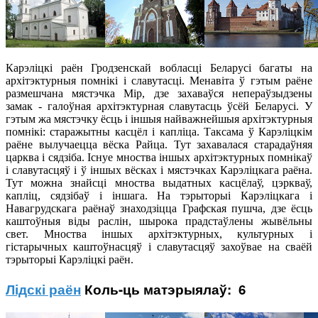
Карэліцкі раён Гродзенскай вобласці Беларусі багаты на
архітэктурныя помнікі і славутасці. Менавіта ў гэтым раёне
размешчана мястэчка Мір, дзе захаваўся непераўзыдзены
замак - галоўная архітэктурная славутасць ўсёй Беларусі. У
гэтым жа мястэчку ёсць і іншыя найважнейшыя архітэктурныя
помнікі: старажытны касцёл і капліца. Таксама ў Карэліцкім
раёне вылучаецца вёска Райца. Тут захавалася старадаўняя
царква і сядзіба. Існуе мноства іншых архітэктурных помнікаў
і славутасцяў і ў іншых вёсках і мястэчках Карэліцкага раёна.
Тут можна знайсці мноства выдатных касцёлаў, цэркваў,
капліц, сядзібаў і іншага. На тэрыторыі Карэліцкага і
Навагрудскага раёнаў знаходзіцца Графская пушча, дзе ёсць
каштоўныя віды раслін, шырока прадстаўлены жывёльны
свет. Мноства іншых архітэктурных, культурных і
гістарычных каштоўнасцяў і славутасцяў захоўвае на сваёй
тэрыторыі Карэліцкі раён.
Лідскі раён
Коль-ць матэрыялаў: 6